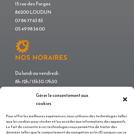
15 rue des Forges
86200 LOUDUN
07 86 77 63 83
05 49 98 36 00
NOS HORAIRES
Du lundi au vendredi :
8h-12h / 13h30-17h30
Gérer le consentement aux
cookies
RÉALISATION
Pour offrir les meilleures expériences, nous utilisons des technologies telles
que les cookies pour stocker et/ou accéder aux informations des appareils.
Le fait de consentir à ces technologies nous permettra de traiter des
données telles que le comportement de navigation ou les ID uniques sur ce