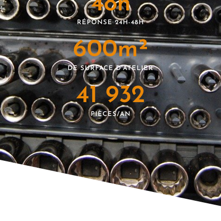
48
h
RÉPONSE 24H-48H
600
m²
DE SURFACE D'ATELIER
41 932
PIÈCES/AN