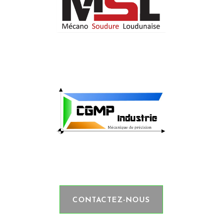
Votre partenaire en
chaudronnerie & soudure
Votre partenaire en
usinage mécanique
CONTACTEZ-NOUS